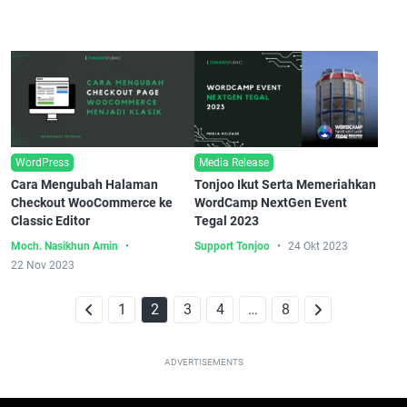
WordPress
Media Release
Cara Mengubah Halaman
Tonjoo Ikut Serta Memeriahkan
Checkout WooCommerce ke
WordCamp NextGen Event
Classic Editor
Tegal 2023
Moch. Nasikhun Amin
Support Tonjoo
24 Okt 2023
22 Nov 2023
1
2
3
4
…
8
ADVERTISEMENTS