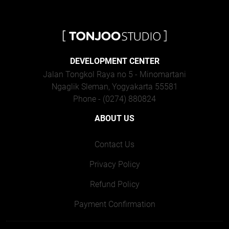
DEVELOPMENT CENTER
Jalan Tongkol Raya no 5 - Minomartani
Ngaglik Sleman, Yogyakarta 55581
Phone - (0274) 880824
ABOUT US
Contact Us
Privacy Policy
Refund Policy
Payment Confirmation