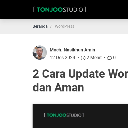
Beranda
WordPress
Moch. Nasikhun Amin
12 Des 2024
2 Menit
0
2 Cara Update Wo
dan Aman