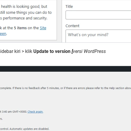
debar kiri > klik
Update to version
[
versi WordPress