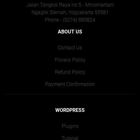
Jalan Tongkol Raya no 5 - Minomartani
Ngaglik Sleman, Yogyakarta 55581
Phone - (0274) 880824
ABOUT US
Contact Us
Privacy Policy
Refund Policy
Payment Confirmation
WORDPRESS
Plugins
Tutorial