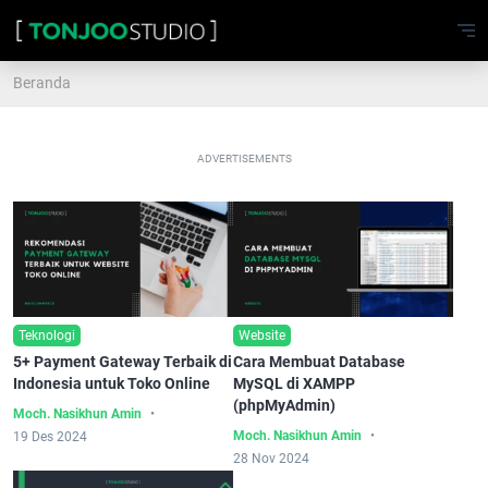
Beranda
ADVERTISEMENTS
Teknologi
Website
5+ Payment Gateway Terbaik di
Cara Membuat Database
Indonesia untuk Toko Online
MySQL di XAMPP
(phpMyAdmin)
Moch. Nasikhun Amin
Moch. Nasikhun Amin
19 Des 2024
28 Nov 2024