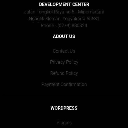
DEVELOPMENT CENTER
Jalan Tongkol Raya no 5 - Minomartani
Ngaglik Sleman, Yogyakarta 55581
Phone - (0274) 880824
ABOUT US
Contact Us
Privacy Policy
Refund Policy
Payment Confirmation
WORDPRESS
Plugins