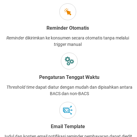
Reminder Otomatis
Reminder
dikirimkan ke konsumen secara otomatis tanpa melalui
trigger
manual
Pengaturan Tenggat Waktu
Threshold time
dapat diatur dengan mudah dan dipisahkan antara
BACS dan non-BACS
Email Template
Judul dan konten email notifikasi reminder pembayaran dapat diedit