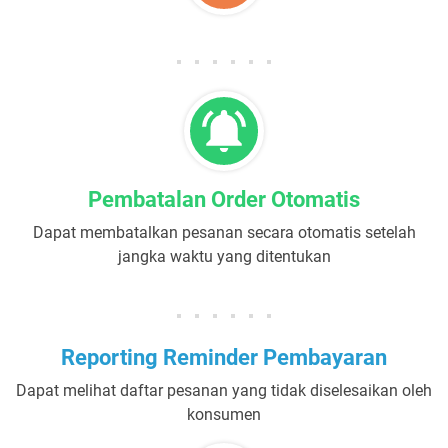
Pembatalan Order Otomatis
Dapat membatalkan pesanan secara otomatis setelah
jangka waktu yang ditentukan
Reporting Reminder Pembayaran
Dapat melihat daftar pesanan yang tidak diselesaikan oleh
konsumen