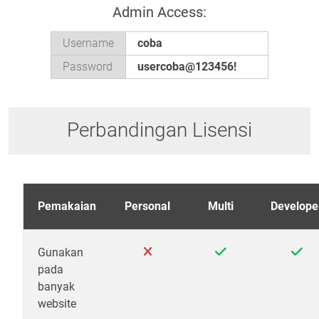
Admin Access:
Username
coba
Password
usercoba@123456!
Perbandingan Lisensi
Pemakaian
Personal
Multi
Develope
Gunakan
pada
banyak
website