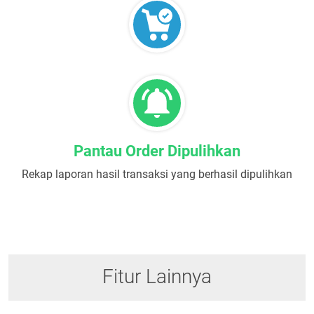
Pantau Order Dipulihkan
Rekap laporan hasil transaksi yang berhasil dipulihkan
Fitur Lainnya